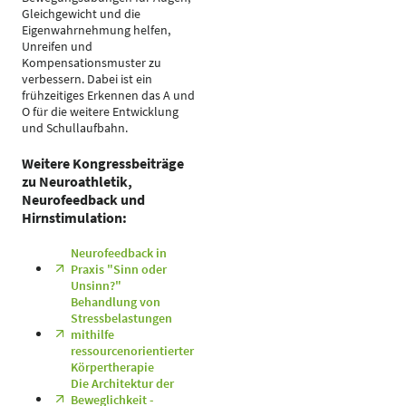
Gleichgewicht und die
Eigenwahrnehmung helfen,
Unreifen und
Kompensationsmuster zu
verbessern. Dabei ist ein
frühzeitiges Erkennen das A und
O für die weitere Entwicklung
und Schullaufbahn.
Weitere Kongressbeiträge
zu Neuroathletik,
Neurofeedback und
Hirnstimulation:
Neurofeedback in
Praxis "Sinn oder
Unsinn?"
Behandlung von
Stressbelastungen
mithilfe
ressourcenorientierter
Körpertherapie
Die Architektur der
Beweglichkeit -