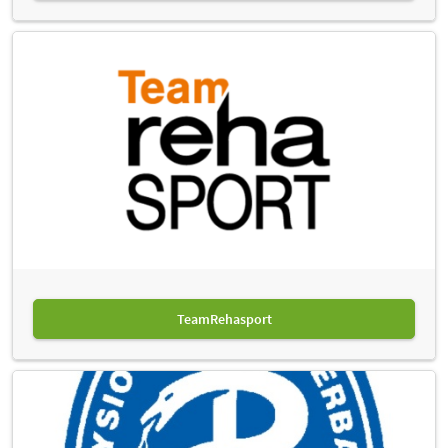
TeamRehasport