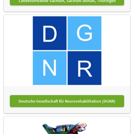
Landesverbände Sachsen, Sachsen-Anhalt, Thüringen
Deutsche Gesellschaft für Neurorehabilitation (DGNR)