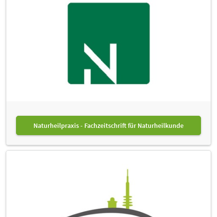
Naturheilpraxis - Fachzeitschrift für Naturheilkunde