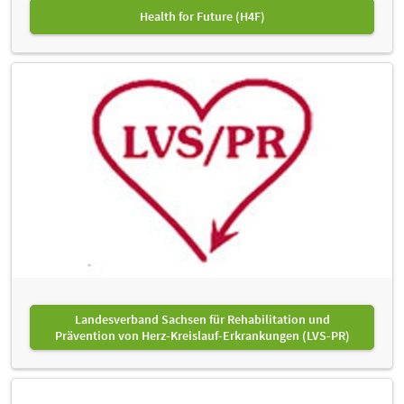
Health for Future (H4F)
Landesverband Sachsen für Rehabilitation und
Prävention von Herz-Kreislauf-Erkrankungen (LVS-PR)