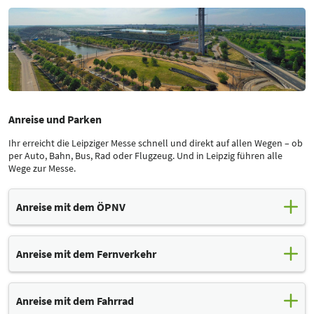
Anreise und Parken
Ihr erreicht die Leipziger Messe schnell und direkt auf allen Wegen – ob
per Auto, Bahn, Bus, Rad oder Flugzeug. Und in Leipzig führen alle
Wege zur Messe.
Anreise mit dem ÖPNV
Leipzig bietet ein ausgezeichnetes öffentliches Nahverkehrsnetz.
Busse, Straßenbahnen, Regional- und S-Bahnen verbinden den
Anreise mit dem Fernverkehr
Flughafen, das Messegelände, die Innenstadt, Hotels und
Sehenswürdigkeiten schnell und komfortabel.
Von Leipzig aus gibt es stündliche Verbindungen zu allen größeren
Städten in Deutschland. Am Hauptbahnhof Leipzig und an den City-
Mit der Straßenbahn gelangt Ihr direkt zum Messegelände
Anreise mit dem Fahrrad
Tunnel-Stationen der S-Bahn Mitteldeutschland können Reisende
(Endhaltestelle "Messegelände"). Ihr erreicht das Leipziger