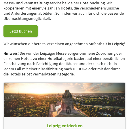
Messe- und Veranstaltungsservice bei deiner Hotelbuchung. Wir
kooperieren mit einer Vielzahl an Hotels, die verschiedene Wünsche
und Anforderungen abbilden. So finden wir auch für dich die passende
Übernachtungsmöglichkeit.
Jetzt buchen
Neues Parksystem
Wir wünschen dir bereits jetzt einen angenehmen Aufenthalt in Leipzig!
1.
Einfahren:
Ihr Kennzeichen wird automatisch erfasst.
Hinweis:
Die von der Leipziger Messe vorgenommene Zuordnung der
einzelnen Hotels zu einer Hotelkategorie basiert auf einer persönlichen
2.
Bezahlen*:
Am Kassenautomaten oder
*
online zahlen.
Einschätzung nach Besichtigung der Häuser und deckt sich nicht in
jedem Fall mit einer Klassifizierung nach DEHOGA oder mit der durch
3.
Veranstaltung besuchen:
Wir freuen uns auf Sie! Viel Spaß und
die Hotels selbst vermarkteten Kategorie.
Erfolg!
4.
Ausfahrt:
Ihr Kennzeichen wird erkannt. Gute Heimfahrt!
* Spart Euch den Weg zum Kassenautomaten!
Bis 48 Stunden
nach
Verlassen des Messeparkplatzes könnt Ihr bequem
online Eure Parkgebühr bezahlen.
Leipzig entdecken