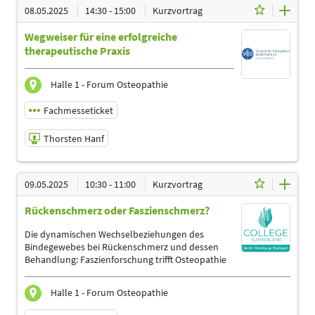
08.05.2025
14:30 - 15:00
Kurzvortrag
Wegweiser für eine erfolgreiche
therapeutische Praxis
Halle 1 - Forum Osteopathie
Fachmesseticket
Thorsten Hanf
08.05.2025 | 14:30 - 15:00
09.05.2025
10:30 - 11:00
Kurzvortrag
Thorsten Hanf
Rückenschmerz oder Faszienschmerz?
Referent
Sprache
Die dynamischen Wechselbeziehungen des
Deutsch
Bindegewebes bei Rückenschmerz und dessen
Behandlung: Faszienforschung trifft Osteopathie
Themen
Ergotherapeuten | Heilpraktiker | Logopäden,
Sprachtherapeuten | Masseure und med. Bademeister |
Halle 1 - Forum Osteopathie
Physiotherapeuten | Podologen | Sporttherapeuten |
Sportwissenschaftler | Trainer, Übungsleiter Reha-und