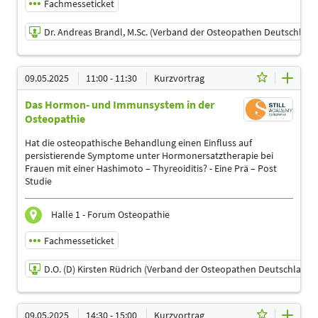
Fachmesseticket
Gesundheitssport | Ärzte
Dr. Andreas Brandl, M.Sc. (Verband der Osteopathen Deutschland 
09.05.2025 | 10:30 - 11:00
09.05.2025
11:00 - 11:30
Kurzvortrag
Dr. Andreas Brandl, M.Sc. (Verband der Osteopathen
Deutschland e.V.)
Das Hormon- und Immunsystem in der
Referent
Osteopathie
Sprache
Hat die osteopathische Behandlung einen Einfluss auf
Deutsch
persistierende Symptome unter Hormonersatztherapie bei
Frauen mit einer Hashimoto – Thyreoiditis? - Eine Prä – Post
Themen
Studie
Ergotherapeuten | Heilpraktiker | Logopäden,
Sprachtherapeuten | Masseure und med. Bademeister |
Physiotherapeuten | Podologen | Sporttherapeuten |
Halle 1 - Forum Osteopathie
Sportwissenschaftler | Trainer, Übungsleiter Reha-und
Gesundheitssport | Ärzte
Fachmesseticket
D.O. (D) Kirsten Rüdrich (Verband der Osteopathen Deutschland e.
09.05.2025 | 11:00 - 11:30
09.05.2025
14:30 - 15:00
Kurzvortrag