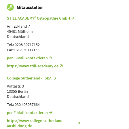
Mitaussteller
D.O. (D) Fabian Severin (Still Academy)
Referent
STILL ACADEMY® Osteopathie GmbH
Sprache
Am Eckland 7
Deutsch
45481 Mülheim
Themen
Deutschland
Ergotherapeuten | Heilpraktiker | Logopäden,
Tel.: 0208 30717152
Sprachtherapeuten | Masseure und med. Bademeister |
Fax: 0208 30717153
Physiotherapeuten | Podologen | Sporttherapeuten |
Sportwissenschaftler | Trainer, Übungsleiter Reha-und
per E-Mail kontaktieren
Gesundheitssport | Ärzte
https://www.still-academy.de
College Sutherland - ISBA
Voltastr. 3
13355 Berlin
Deutschland
Tel.: 030 405057664
per E-Mail kontaktieren
https://www.college-sutherland-
ausbildung.de