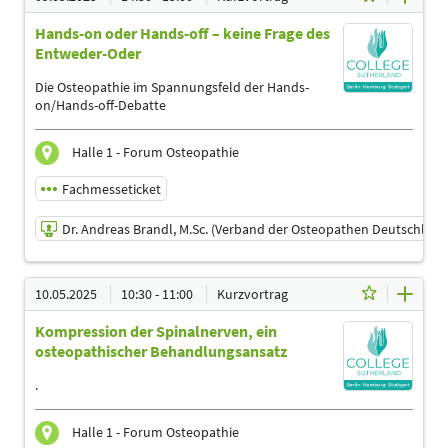
D.O. (D) Kirsten Rüdrich (Verband der Osteopathen
Deutschland e.V.)
Hands-on oder Hands-off – keine Frage des
Referent/in
Entweder-Oder
Sprache
Die Osteopathie im Spannungsfeld der Hands-
Deutsch
on/Hands-off-Debatte
Themen
Ergotherapeuten | Heilpraktiker | Logopäden,
Halle 1 - Forum Osteopathie
Sprachtherapeuten | Masseure und med. Bademeister |
Physiotherapeuten | Podologen | Sporttherapeuten |
Fachmesseticket
Sportwissenschaftler | Trainer, Übungsleiter Reha-und
Gesundheitssport | Ärzte
Dr. Andreas Brandl, M.Sc. (Verband der Osteopathen Deutschland 
09.05.2025 | 14:30 - 15:00
10.05.2025
10:30 - 11:00
Kurzvortrag
Dr. Andreas Brandl, M.Sc. (Verband der Osteopathen
Deutschland e.V.)
Kompression der Spinalnerven, ein
Referent
osteopathischer Behandlungsansatz
Sprache
.
Deutsch
Themen
Halle 1 - Forum Osteopathie
Ergotherapeuten | Heilpraktiker | Logopäden,