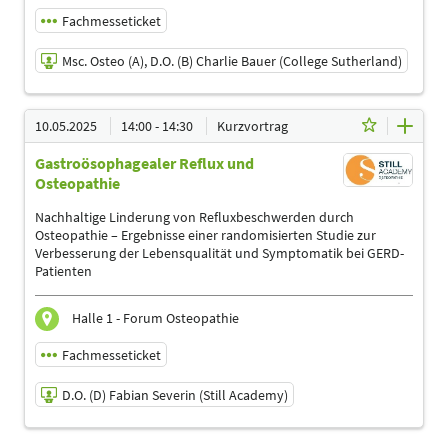
Sprachtherapeuten | Masseure und med. Bademeister |
Fachmesseticket
Physiotherapeuten | Podologen | Sporttherapeuten |
Sportwissenschaftler | Trainer, Übungsleiter Reha-und
Msc. Osteo (A), D.O. (B) Charlie Bauer (College Sutherland)
Gesundheitssport | Ärzte
10.05.2025 | 10:30 - 11:00
10.05.2025
14:00 - 14:30
Kurzvortrag
Msc. Osteo (A), D.O. (B) Charlie Bauer (College
Sutherland)
Gastroösophagealer Reflux und
Referent
Osteopathie
Sprache
Nachhaltige Linderung von Refluxbeschwerden durch
Deutsch
Osteopathie – Ergebnisse einer randomisierten Studie zur
Verbesserung der Lebensqualität und Symptomatik bei GERD-
Themen
Patienten
Ergotherapeuten | Heilpraktiker | Logopäden,
Sprachtherapeuten | Masseure und med. Bademeister |
Physiotherapeuten | Podologen | Sporttherapeuten |
Halle 1 - Forum Osteopathie
Sportwissenschaftler | Trainer, Übungsleiter Reha-und
Gesundheitssport | Ärzte
Fachmesseticket
D.O. (D) Fabian Severin (Still Academy)
10.05.2025 | 14:00 - 14:30