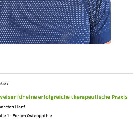
rtrag
eiser für eine erfolgreiche therapeutische Praxis
horsten Hanf
lle 1 - Forum Osteopathie