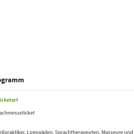
rogramm
icketart
achmesseticket
ilpraktiker,
Logopäden, Sprachtherapeuten,
Masseure und 