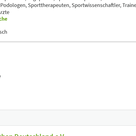
,
Podologen,
Sporttherapeuten,
Sportwissenschaftler,
Train
rzte
che
sch
e