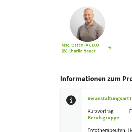
Msc. Osteo (A), D.O.
(B) Charlie Bauer
Informationen zum P
Veranstaltungsart
T
Kurzvortrag
F
Berufsgruppe
Ergotherapeuten,
He