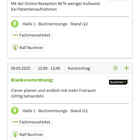
Sprache
Mit der Online-Rezeption 80 % weniger Aufwand
Deutsch
bei Patientenaufnahmen
Themen
Ergotherapeuten | Heilpraktiker | Logopäden,
Halle 1 - Buchnerlounge - Stand I22
Sprachtherapeuten | Management | Physiotherapeuten |
Podologen
Fachmesseticket
Ralf Buchner
09.05.2025 | 11:00 - 11:45
09.05.2025
12:00 - 12:45
Kurzvortrag
Ralf Buchner
Blankoverordnung:
Referent
Sprache
Clever planen und endlich mit mehr Freiraum
Deutsch
richtig behandeln
Themen
Ergotherapeuten | Heilpraktiker | Logopäden,
Halle 1 - Buchnerlounge - Stand I22
Sprachtherapeuten | Management | Physiotherapeuten |
Podologen
Fachmesseticket
Ralf Buchner