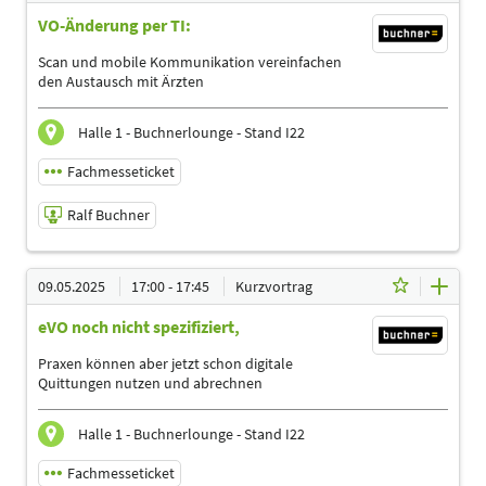
VO-Änderung per TI:
Referent
Sprache
Scan und mobile Kommunikation vereinfachen
Deutsch
den Austausch mit Ärzten
Themen
Ergotherapeuten | Heilpraktiker | Management |
Halle 1 - Buchnerlounge - Stand I22
Physiotherapeuten | Podologen
Fachmesseticket
Ralf Buchner
09.05.2025 | 16:00 - 16:45
09.05.2025
17:00 - 17:45
Kurzvortrag
Ralf Buchner
eVO noch nicht spezifiziert,
Referent
Sprache
Praxen können aber jetzt schon digitale
Deutsch
Quittungen nutzen und abrechnen
Themen
Ergotherapeuten | Logopäden, Sprachtherapeuten |
Halle 1 - Buchnerlounge - Stand I22
Management | Physiotherapeuten | Podologen
Fachmesseticket