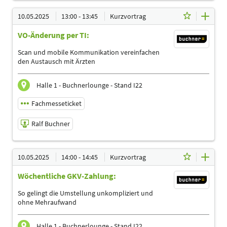
10.05.2025 | 12:00 - 12:45
10.05.2025
13:00 - 13:45
Kurzvortrag
Ralf Buchner
VO-Änderung per TI:
Referent
Sprache
Scan und mobile Kommunikation vereinfachen
Deutsch
den Austausch mit Ärzten
Themen
Ergotherapeuten | Heilpraktiker | Management |
Halle 1 - Buchnerlounge - Stand I22
Physiotherapeuten | Podologen
Fachmesseticket
Ralf Buchner
10.05.2025 | 13:00 - 13:45
10.05.2025
14:00 - 14:45
Kurzvortrag
Ralf Buchner
Wöchentliche GKV-Zahlung:
Referent
Sprache
So gelingt die Umstellung unkompliziert und
Deutsch
ohne Mehraufwand
Themen
Ergotherapeuten | Logopäden, Sprachtherapeuten |
Halle 1 - Buchnerlounge - Stand I22