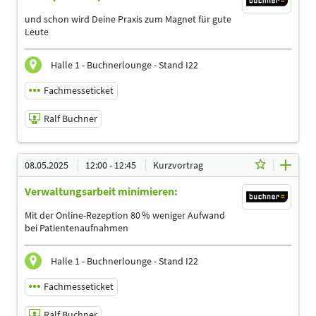
Sprache
und schon wird Deine Praxis zum Magnet für gute
Deutsch
Leute
Themen
Ergotherapeuten | Logopäden, Sprachtherapeuten |
Halle 1 - Buchnerlounge - Stand I22
Management | Physiotherapeuten | Podologen |
Sporttherapeuten
Fachmesseticket
Ralf Buchner
08.05.2025 | 11:00 - 11:45
08.05.2025
12:00 - 12:45
Kurzvortrag
Ralf Buchner
Verwaltungsarbeit minimieren:
Referent
Sprache
Mit der Online-Rezeption 80 % weniger Aufwand
Deutsch
bei Patientenaufnahmen
Themen
Ergotherapeuten | Heilpraktiker | Logopäden,
Halle 1 - Buchnerlounge - Stand I22
Sprachtherapeuten | Management | Physiotherapeuten |
Podologen
Fachmesseticket
Ralf Buchner