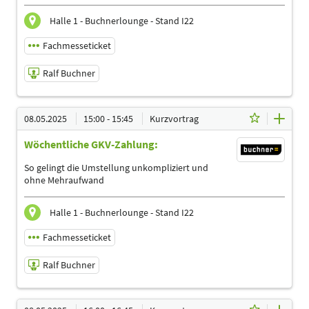
Themen
Ergotherapeuten | Heilpraktiker | Management |
Halle 1 - Buchnerlounge - Stand I22
Physiotherapeuten | Podologen
Fachmesseticket
Ralf Buchner
08.05.2025 | 14:00 - 14:45
08.05.2025
15:00 - 15:45
Kurzvortrag
Ralf Buchner
Wöchentliche GKV-Zahlung:
Referent
Sprache
So gelingt die Umstellung unkompliziert und
Deutsch
ohne Mehraufwand
Themen
Ergotherapeuten | Logopäden, Sprachtherapeuten |
Halle 1 - Buchnerlounge - Stand I22
Management | Physiotherapeuten | Podologen
Fachmesseticket
Ralf Buchner
08.05.2025 | 15:00 - 15:45