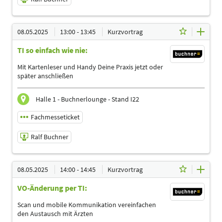
08.05.2025 | 12:00 - 12:45
08.05.2025
13:00 - 13:45
Kurzvortrag
Ralf Buchner
TI so einfach wie nie:
Referent
Sprache
Mit Kartenleser und Handy Deine Praxis jetzt oder
Deutsch
später anschließen
Themen
Ergotherapeuten | Heilpraktiker | Logopäden,
Halle 1 - Buchnerlounge - Stand I22
Sprachtherapeuten | Management | Physiotherapeuten |
Podologen
Fachmesseticket
Ralf Buchner
08.05.2025 | 13:00 - 13:45
08.05.2025
14:00 - 14:45
Kurzvortrag
Ralf Buchner
VO-Änderung per TI:
Referent
Sprache
Scan und mobile Kommunikation vereinfachen
Deutsch
den Austausch mit Ärzten