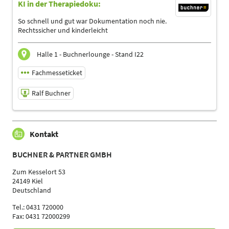
KI in der Therapiedoku:
Referent
Sprache
So schnell und gut war Dokumentation noch nie.
Deutsch
Rechtssicher und kinderleicht
Themen
Ergotherapeuten | Heilpraktiker | Logopäden,
Halle 1 - Buchnerlounge - Stand I22
Sprachtherapeuten | Management | Physiotherapeuten |
Podologen
Fachmesseticket
Ralf Buchner
10.05.2025 | 16:00 - 16:45
Kontakt
Ralf Buchner
Referent
BUCHNER & PARTNER GMBH
Sprache
Deutsch
Zum Kesselort 53
24149 Kiel
Themen
Deutschland
Ergotherapeuten | Heilpraktiker | Logopäden,
Sprachtherapeuten | Management | Physiotherapeuten |
Tel.: 0431 720000
Podologen
Fax: 0431 72000299