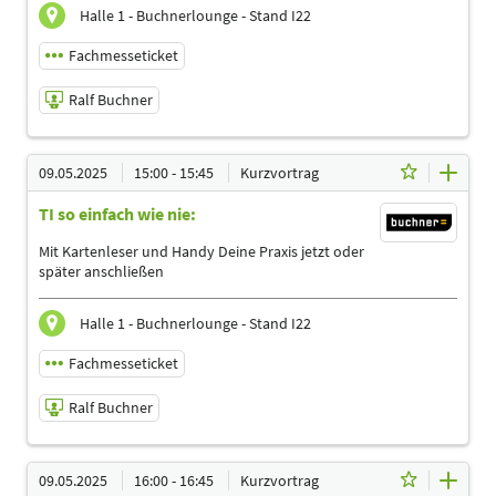
Ergotherapeuten | Heilpraktiker | Logopäden,
Halle 1 - Buchnerlounge - Stand I22
Sprachtherapeuten | Management | Physiotherapeuten |
Podologen
Fachmesseticket
Ralf Buchner
09.05.2025 | 14:00 - 14:45
09.05.2025
15:00 - 15:45
Kurzvortrag
Ralf Buchner
TI so einfach wie nie:
Referent
Sprache
Mit Kartenleser und Handy Deine Praxis jetzt oder
Deutsch
später anschließen
Themen
Ergotherapeuten | Heilpraktiker | Logopäden,
Halle 1 - Buchnerlounge - Stand I22
Sprachtherapeuten | Management | Physiotherapeuten |
Podologen | Sporttherapeuten
Fachmesseticket
Ralf Buchner
09.05.2025 | 15:00 - 15:45
09.05.2025
16:00 - 16:45
Kurzvortrag
Ralf Buchner