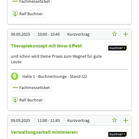
Fachmesseticket
Ralf Buchner
08.05.2025 | 17:00 - 17:45
09.05.2025
10:00 - 10:45
Kurzvortrag
Ralf Buchner
Therapiekonzept mit Wow-Effekt
Referent
Sprache
und schon wird Deine Praxis zum Magnet für gute
Deutsch
Leute
Themen
Ergotherapeuten | Heilpraktiker | Logopäden,
Halle 1 - Buchnerlounge - Stand I22
Sprachtherapeuten | Management | Physiotherapeuten |
Podologen
Fachmesseticket
Ralf Buchner
09.05.2025 | 10:00 - 10:45
09.05.2025
11:00 - 11:45
Kurzvortrag
Ralf Buchner
Verwaltungsarbeit minimieren:
Referent