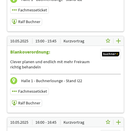
Management | Physiotherapeuten | Podologen
Fachmesseticket
Ralf Buchner
10.05.2025 | 14:00 - 14:45
10.05.2025
15:00 - 15:45
Kurzvortrag
Ralf Buchner
Blankoverordnung:
Referent
Sprache
Clever planen und endlich mit mehr Freiraum
Deutsch
richtig behandeln
Themen
Ergotherapeuten | Heilpraktiker | Logopäden,
Halle 1 - Buchnerlounge - Stand I22
Sprachtherapeuten | Management | Physiotherapeuten |
Podologen | Sporttherapeuten
Fachmesseticket
Ralf Buchner
10.05.2025 | 15:00 - 15:45
10.05.2025
16:00 - 16:45
Kurzvortrag
Ralf Buchner