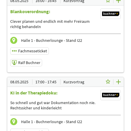
08.05.2025
16:00 - 16:45
Kurzvortrag
Ralf Buchner
Blankoverordnung:
Referent
Sprache
Clever planen und endlich mit mehr Freiraum
Deutsch
richtig behandeln
Themen
Ergotherapeuten | Heilpraktiker | Logopäden,
Halle 1 - Buchnerlounge - Stand I22
Sprachtherapeuten | Management | Physiotherapeuten |
Podologen | Sporttherapeuten
Fachmesseticket
Ralf Buchner
08.05.2025 | 16:00 - 16:45
08.05.2025
17:00 - 17:45
Kurzvortrag
Ralf Buchner
KI in der Therapiedoku:
Referent
Sprache
So schnell und gut war Dokumentation noch nie.
Deutsch
Rechtssicher und kinderleicht
Themen
Ergotherapeuten | Heilpraktiker | Logopäden,
Halle 1 - Buchnerlounge - Stand I22
Sprachtherapeuten | Management | Physiotherapeuten |
Podologen