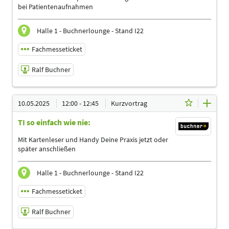
Deutsch
bei Patientenaufnahmen
Themen
Ergotherapeuten | Logopäden, Sprachtherapeuten |
Halle 1 - Buchnerlounge - Stand I22
Management | Physiotherapeuten | Podologen |
Sporttherapeuten
Fachmesseticket
Ralf Buchner
10.05.2025 | 11:00 - 11:45
10.05.2025
12:00 - 12:45
Kurzvortrag
Ralf Buchner
TI so einfach wie nie:
Referent
Sprache
Mit Kartenleser und Handy Deine Praxis jetzt oder
Deutsch
später anschließen
Themen
Ergotherapeuten | Heilpraktiker | Logopäden,
Halle 1 - Buchnerlounge - Stand I22
Sprachtherapeuten | Management | Physiotherapeuten |
Podologen
Fachmesseticket
Ralf Buchner