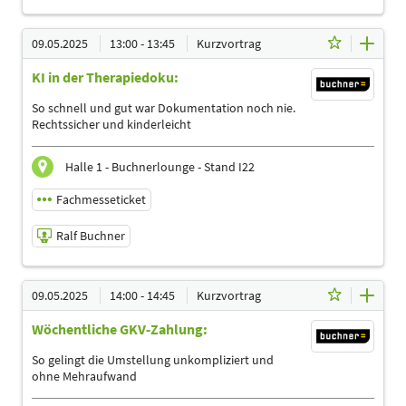
09.05.2025 | 12:00 - 12:45
09.05.2025
13:00 - 13:45
Kurzvortrag
Ralf Buchner
KI in der Therapiedoku:
Referent
Sprache
So schnell und gut war Dokumentation noch nie.
Deutsch
Rechtssicher und kinderleicht
Themen
Ergotherapeuten | Heilpraktiker | Logopäden,
Halle 1 - Buchnerlounge - Stand I22
Sprachtherapeuten | Management | Physiotherapeuten |
Podologen
Fachmesseticket
Ralf Buchner
09.05.2025 | 13:00 - 13:45
09.05.2025
14:00 - 14:45
Kurzvortrag
Ralf Buchner
Wöchentliche GKV-Zahlung:
Referent
Sprache
So gelingt die Umstellung unkompliziert und
Deutsch
ohne Mehraufwand
Themen