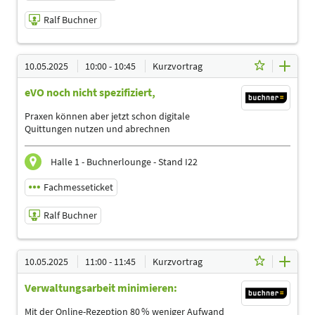
Ralf Buchner
09.05.2025 | 17:00 - 17:45
10.05.2025
10:00 - 10:45
Kurzvortrag
Ralf Buchner
eVO noch nicht spezifiziert,
Referent
Sprache
Praxen können aber jetzt schon digitale
Deutsch
Quittungen nutzen und abrechnen
Themen
Ergotherapeuten | Logopäden, Sprachtherapeuten |
Halle 1 - Buchnerlounge - Stand I22
Management | Physiotherapeuten | Podologen |
Sporttherapeuten
Fachmesseticket
Ralf Buchner
10.05.2025 | 10:00 - 10:45
10.05.2025
11:00 - 11:45
Kurzvortrag
Ralf Buchner
Verwaltungsarbeit minimieren:
Referent
Sprache
Mit der Online-Rezeption 80 % weniger Aufwand