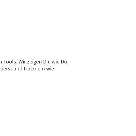
 Tools. Wir zeigen Dir, wie Du
ntierst und trotzdem wie
Wenn Du bereit bist für den