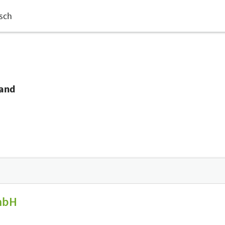
sch
tand
mbH