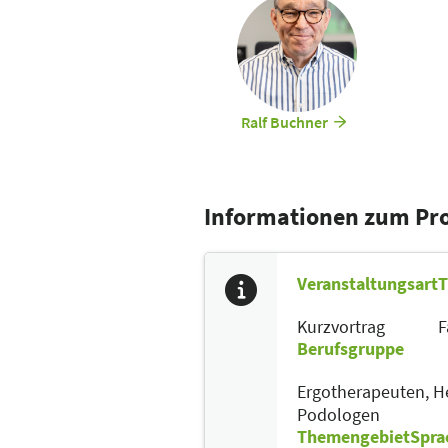
Ralf Buchner
Informationen zum P
Veranstaltungsart
T
Kurzvortrag
F
Berufsgruppe
Ergotherapeuten,
He
Podologen
Themengebiet
Spra