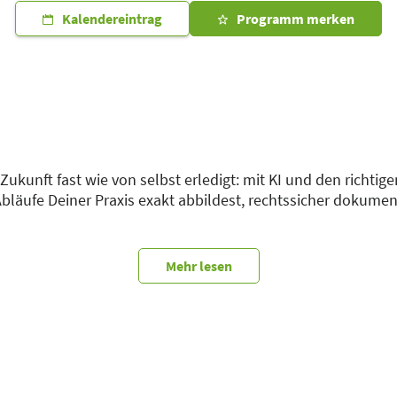
Kalendereintrag
Programm merken
kunft fast wie von selbst erledigt: mit KI und den richtigen
 Abläufe Deiner Praxis exakt abbildest, rechtssicher dokume
ge, DSGVO-konforme Dokumentation mit minimalem Aufwand. 
Mehr lesen
st Du in diesem Vortrag genau richtig.