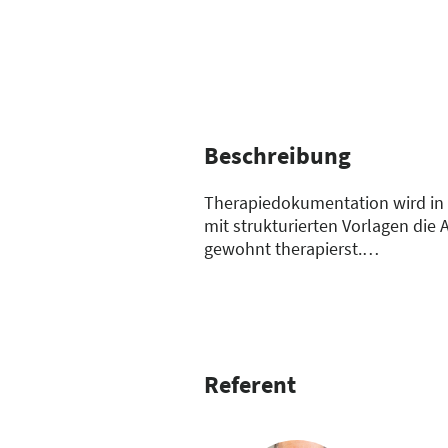
Beschreibung
Therapiedokumentation wird in Zu
mit strukturierten Vorlagen die
gewohnt therapierst.
So gelingt Dir eine vollständi
nächsten Schritt in der Doku, bi
Referent