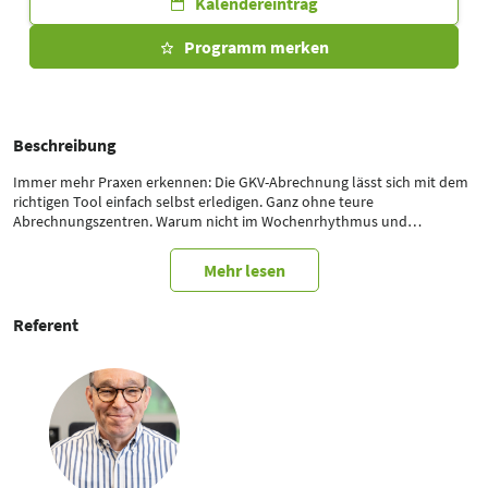
Kalendereintrag
Programm merken
Beschreibung
Immer mehr Praxen erkennen: Die GKV-Abrechnung lässt sich mit dem
richtigen Tool einfach selbst erledigen. Ganz ohne teure
Abrechnungszentren. Warum nicht im Wochenrhythmus und
vertragskonform? Schnell, sicher und nebenbei per Klick abrechnen –
das spart Zeit und bringt Planbarkeit.
Mehr lesen
Wir zeigen Dir, wie Du Deine GKV-Abrechnung mit der passenden
Software in kürzester Zeit selbst in den Griff bekommst.
Referent