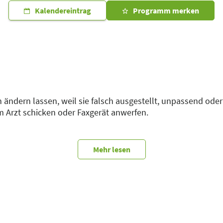
Kalendereintrag
Programm merken
 ändern lassen, weil sie falsch ausgestellt, unpassend ode
m Arzt schicken oder Faxgerät anwerfen.
unikation geht das jetzt einfacher: Per Textbaustein direkt
e.
Mehr lesen