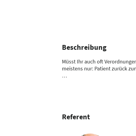
Beschreibung
Müsst Ihr auch oft Verordnungen
meistens nur: Patient zurück zu
Mit VO-Scan und mobiler TI-Komm
schnell, sicher und ohne Umweg
Referent