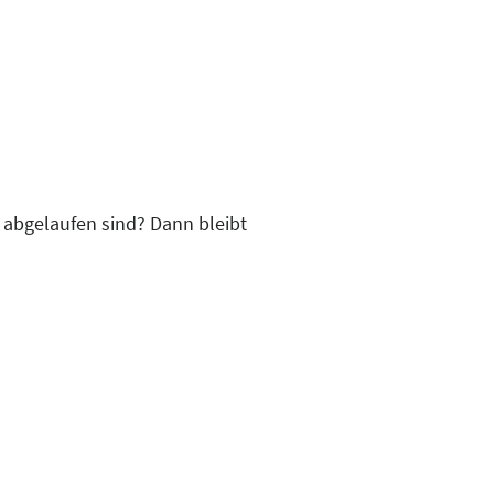
r abgelaufen sind? Dann bleibt
 mit der Arztpraxis klären –