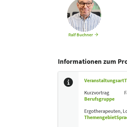
Ralf Buchner
Informationen zum P
Veranstaltungsart
T
Kurzvortrag
F
Berufsgruppe
Ergotherapeuten,
L
Themengebiet
Spra