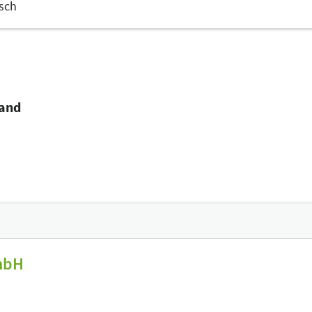
sch
tand
mbH