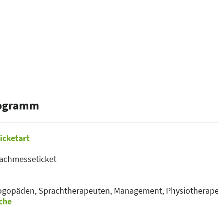
rogramm
icketart
achmesseticket
ogopäden, Sprachtherapeuten,
Management,
Physiotherap
che