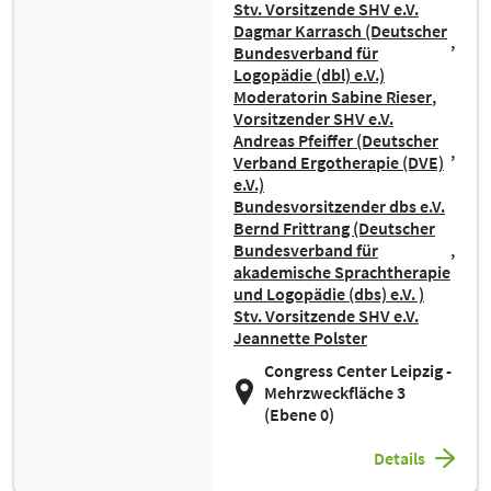
Stv. Vorsitzende SHV e.V.
Dagmar Karrasch (Deutscher
Bundesverband für
Logopädie (dbl) e.V.)
Moderatorin Sabine Rieser
Vorsitzender SHV e.V.
Andreas Pfeiffer (Deutscher
Verband Ergotherapie (DVE)
e.V.)
Bundesvorsitzender dbs e.V.
Bernd Frittrang (Deutscher
Bundesverband für
akademische Sprachtherapie
und Logopädie (dbs) e.V. )
Stv. Vorsitzende SHV e.V.
Jeannette Polster
Congress Center Leipzig -
Mehrzweckfläche 3
(Ebene 0)
Details