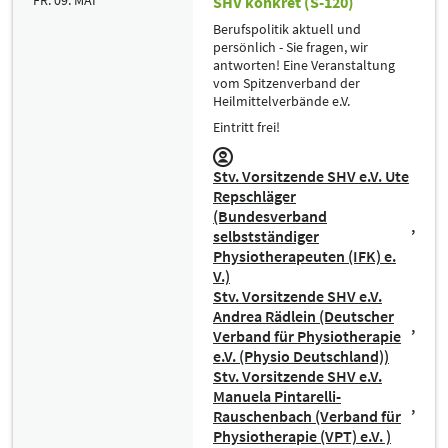
FR. 09. MAI
SHV konkret (S-120)
Berufspolitik aktuell und
persönlich - Sie fragen, wir
antworten! Eine Veranstaltung
vom Spitzenverband der
Heilmittelverbände e.V.
Eintritt frei!
Stv. Vorsitzende SHV e.V. Ute
Repschläger
(Bundesverband
selbstständiger
Physiotherapeuten (IFK) e.
V.)
Stv. Vorsitzende SHV e.V.
Andrea Rädlein (Deutscher
Verband für Physiotherapie
e.V. (Physio Deutschland))
Stv. Vorsitzende SHV e.V.
Manuela Pintarelli-
Rauschenbach (Verband für
Physiotherapie (VPT) e.V. )