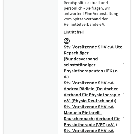
Berufspolitik aktuell und
persönlich - Sie fragen, wir
antworten! Eine Veranstaltung
vom Spitzenverband der
Heilmittelverbände e.V.
Eintritt frei!
Stv. Vorsitzende SHV e.V. Ute
Repschläger
(Bundesverband
selbstständiger
Physiotherapeuten (IFK) e.
V.)
Stv. Vorsitzende SHV e.V.
Andrea Rädlein (Deutscher
Verband für Physiotherapie
e.V. (Physio Deutschland))
Stv. Vorsitzende SHV e.V.
Manuela Pintarelli-
Rauschenbach (Verband für
Physiotherapie (VPT) e.V. )
Stv. Vorsitzende SHV e.V.