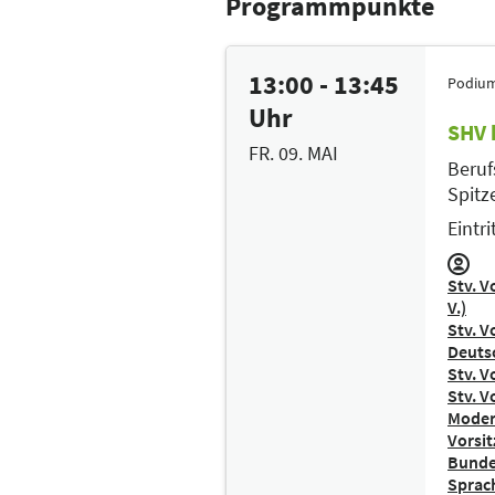
Programmpunkte
13:00 - 13:45
Podium
Uhr
SHV 
FR. 09. MAI
Beruf
Spitz
Eintrit
Stv. V
V.)
Stv. V
Deuts
Stv. V
Stv. V
Moder
Vorsit
Bunde
Sprach