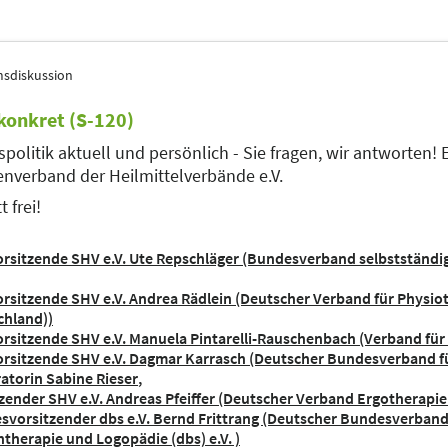
sdiskussion
konkret (S-120)
spolitik aktuell und persönlich - Sie fragen, wir antworten!
enverband der Heilmittelverbände e.V.
t frei!
orsitzende SHV e.V. Ute Repschläger (Bundesverband selbstständig
orsitzende SHV e.V. Andrea Rädlein (Deutscher Verband für Physiot
chland))
orsitzende SHV e.V. Manuela Pintarelli-Rauschenbach (Verband für 
orsitzende SHV e.V. Dagmar Karrasch (Deutscher Bundesverband für
atorin Sabine Rieser
zender SHV e.V. Andreas Pfeiffer (Deutscher Verband Ergotherapie 
svorsitzender dbs e.V. Bernd Frittrang (Deutscher Bundesverban
therapie und Logopädie (dbs) e.V. )