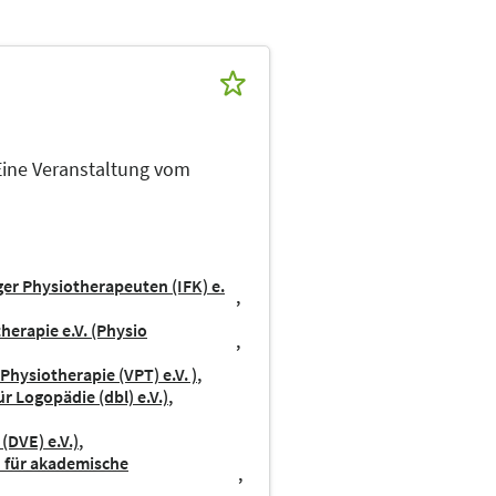
 Eine Veranstaltung vom
er Physiotherapeuten (IFK) e.
herapie e.V. (Physio
Physiotherapie (VPT) e.V. )
 Logopädie (dbl) e.V.)
(DVE) e.V.)
d für akademische