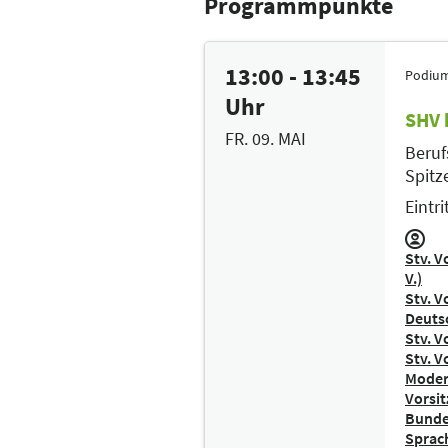
Programmpunkte
13:00 - 13:45
Podium
Uhr
SHV 
FR. 09. MAI
Beruf
Spitz
Eintrit
Stv. V
V.)
Stv. V
Deuts
Stv. V
Stv. V
Moder
Vorsit
Bunde
Sprach