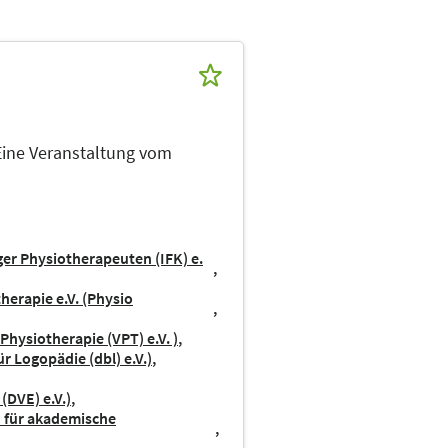
 Eine Veranstaltung vom
er Physiotherapeuten (IFK) e.
herapie e.V. (Physio
Physiotherapie (VPT) e.V. )
 Logopädie (dbl) e.V.)
(DVE) e.V.)
d für akademische