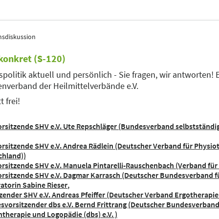
sdiskussion
konkret (S-120)
spolitik aktuell und persönlich - Sie fragen, wir antworten!
enverband der Heilmittelverbände e.V.
t frei!
orsitzende SHV e.V. Ute Repschläger (Bundesverband selbstständig
orsitzende SHV e.V. Andrea Rädlein (Deutscher Verband für Physiot
chland))
orsitzende SHV e.V. Manuela Pintarelli-Rauschenbach (Verband für 
orsitzende SHV e.V. Dagmar Karrasch (Deutscher Bundesverband für
atorin Sabine Rieser
zender SHV e.V. Andreas Pfeiffer (Deutscher Verband Ergotherapie 
svorsitzender dbs e.V. Bernd Frittrang (Deutscher Bundesverban
therapie und Logopädie (dbs) e.V. )