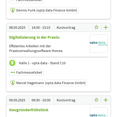
Dennis Funk (opta data Finance GmbH)
08.05.2025 | 11:00 - 11:30
08.05.2025
14:30 - 15:15
Kurzvortrag
Dennis Funk (opta data Finance GmbH)
Digitalisierung in der Praxis:
Referent
Sprache
Effizientes Arbeiten mit der
Deutsch
Praxisverwaltungssoftware thevea
Themen
Ergotherapeuten | Logopäden, Sprachtherapeuten |
Halle 1 - opta data - Stand C10
Management | Physiotherapeuten | Podologen | Trainer,
Übungsleiter Reha-und Gesundheitssport
Fachmesseticket
Marcel Hagemann (opta data Finance GmbH)
08.05.2025 | 14:30 - 15:15
09.05.2025
09:30 - 10:30
Kurzvortrag
Marcel Hagemann (opta data Finance GmbH)
Neugründerfrühstück
Referent
Sprache