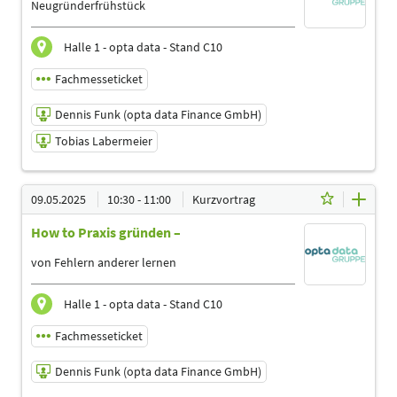
Neugründerfrühstück
Deutsch
Themen
Halle 1 - opta data - Stand C10
Ergotherapeuten | Logopäden, Sprachtherapeuten |
Management | Physiotherapeuten | Podologen | Trainer,
Fachmesseticket
Übungsleiter Reha-und Gesundheitssport
Dennis Funk (opta data Finance GmbH)
Tobias Labermeier
09.05.2025 | 09:30 - 10:30
09.05.2025
10:30 - 11:00
Kurzvortrag
Dennis Funk (opta data Finance GmbH)
How to Praxis gründen –
Referent
Tobias Labermeier
von Fehlern anderer lernen
Referent
Sprache
Halle 1 - opta data - Stand C10
Deutsch
Fachmesseticket
Themen
Ergotherapeuten | Logopäden, Sprachtherapeuten |
Dennis Funk (opta data Finance GmbH)
Management | Physiotherapeuten | Podologen | Trainer,
Übungsleiter Reha-und Gesundheitssport