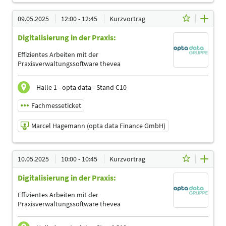
09.05.2025 | 10:30 - 11:00
09.05.2025
12:00 - 12:45
Kurzvortrag
Dennis Funk (opta data Finance GmbH)
Digitalisierung in der Praxis:
Referent
Sprache
Effizientes Arbeiten mit der
Deutsch
Praxisverwaltungssoftware thevea
Themen
Ergotherapeuten | Logopäden, Sprachtherapeuten |
Halle 1 - opta data - Stand C10
Management | Physiotherapeuten | Podologen | Trainer,
Übungsleiter Reha-und Gesundheitssport
Fachmesseticket
Marcel Hagemann (opta data Finance GmbH)
09.05.2025 | 12:00 - 12:45
10.05.2025
10:00 - 10:45
Kurzvortrag
Marcel Hagemann (opta data Finance GmbH)
Digitalisierung in der Praxis:
Referent
Sprache
Effizientes Arbeiten mit der
Deutsch
Praxisverwaltungssoftware thevea
Themen