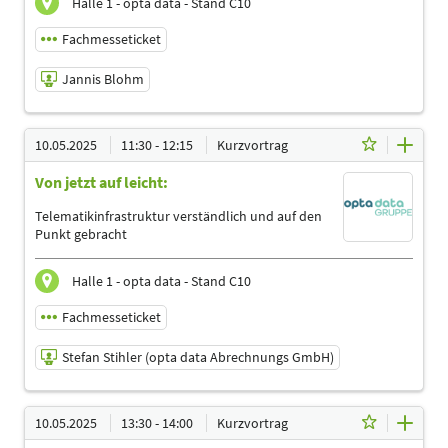
Ergotherapeuten | Logopäden, Sprachtherapeuten |
Halle 1 - opta data - Stand C10
Management | Physiotherapeuten | Podologen | Trainer,
Übungsleiter Reha-und Gesundheitssport
Fachmesseticket
Jannis Blohm
10.05.2025 | 10:00 - 10:45
10.05.2025
11:30 - 12:15
Kurzvortrag
Jannis Blohm
Von jetzt auf leicht:
Referent
Sprache
Telematikinfrastruktur verständlich und auf den
Deutsch
Punkt gebracht
Themen
Ergotherapeuten | Logopäden, Sprachtherapeuten |
Halle 1 - opta data - Stand C10
Management | Physiotherapeuten | Podologen | Trainer,
Übungsleiter Reha-und Gesundheitssport
Fachmesseticket
Stefan Stihler (opta data Abrechnungs GmbH)
10.05.2025 | 11:30 - 12:15
10.05.2025
13:30 - 14:00
Kurzvortrag
Stefan Stihler (opta data Abrechnungs GmbH)