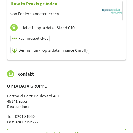
How to Praxis gründen –
Referent
Sprache
von Fehlern anderer lernen
Deutsch
Themen
Halle 1 - opta data - Stand C10
Ergotherapeuten | Logopäden, Sprachtherapeuten |
Management | Physiotherapeuten | Podologen | Trainer,
Fachmesseticket
Übungsleiter Reha-und Gesundheitssport
Dennis Funk (opta data Finance GmbH)
10.05.2025 | 13:30 - 14:00
Kontakt
Dennis Funk (opta data Finance GmbH)
Referent
OPTA DATA GRUPPE
Sprache
Deutsch
Berthold-Beitz-Boulevard 461
45141 Essen
Themen
Deutschland
Ergotherapeuten | Logopäden, Sprachtherapeuten |
Management | Physiotherapeuten | Podologen | Trainer,
Tel.: 0201 31960
Übungsleiter Reha-und Gesundheitssport
Fax: 0201 3196222