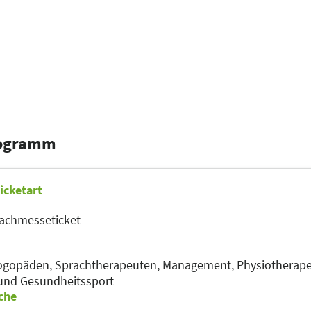
rogramm
icketart
achmesseticket
ogopäden, Sprachtherapeuten,
Management,
Physiotherap
und Gesundheitssport
che