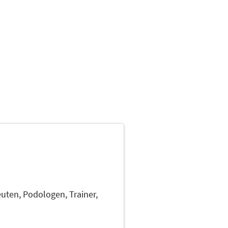
euten,
Podologen,
Trainer,