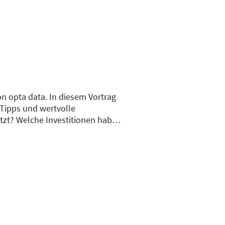
n opta data. In diesem Vortrag
 Tipps und wertvolle
tzt? Welche Investitionen haben
cht? Damit Sie Fehler