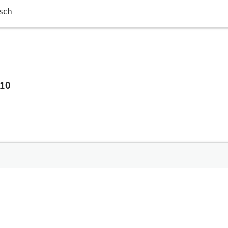
sch
C10