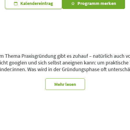
Kalendereintrag
Programm merken
 Thema Praxisgründung gibt es zuhauf – natürlich auch vo
cht googlen und sich selbst aneignen kann: um praktische
ünder:innen. Was wird in der Gründungsphase oft unterschä
esen? Welche alltäglichen Herausforderungen haben überras
ür Sie gemacht haben.
Mehr lesen