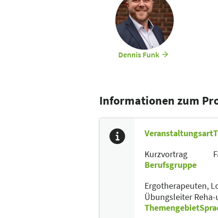
Dennis Funk
Informationen zum P
Veranstaltungsart
T
Kurzvortrag
F
Berufsgruppe
Ergotherapeuten,
L
Übungsleiter Reha-
Themengebiet
Spra