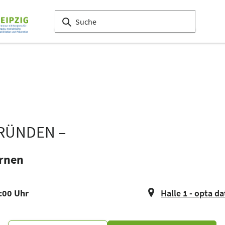
GRÜNDEN –
ernen
4:00 Uhr
Halle 1 - opta d