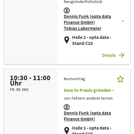
Neugründerfrühstück
Dennis Funk (opta data
Finance GmbH)
Tobias Labermeier
Halle 1 - opta data -
Stand C10
Details
10:30 - 11:00
Kurzvortrag
Uhr
FR. 09. MAI
How to Praxis gründen –
von Fehlern anderer lernen
Dennis Funk (opta data
Finance GmbH)
Halle 1 - opta data -
Stand C10