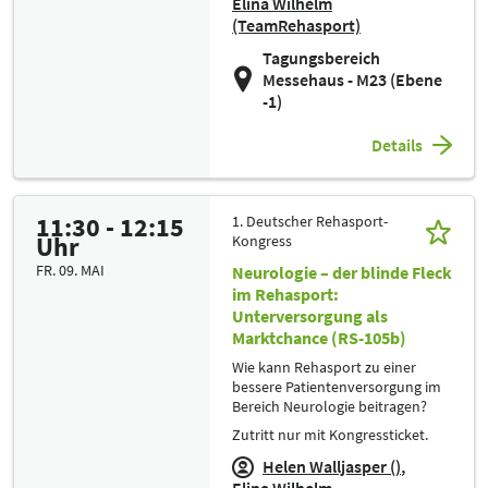
Elina Wilhelm
(TeamRehasport)
Tagungsbereich
Messehaus - M23 (Ebene
-1)
Details
11:30 - 12:15
1. Deutscher Rehasport-
Uhr
Kongress
FR. 09. MAI
Neurologie – der blinde Fleck
im Rehasport:
Unterversorgung als
Marktchance (RS-105b)
Wie kann Rehasport zu einer
bessere Patientenversorgung im
Bereich Neurologie beitragen?
Zutritt nur mit Kongressticket.
Helen Walljasper ()
Elina Wilhelm