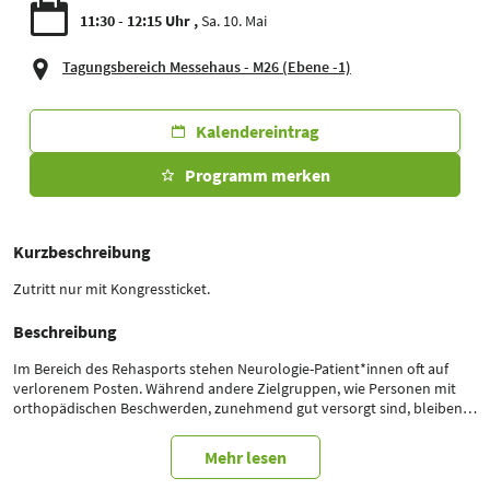
11:30 - 12:15 Uhr
Sa. 10. Mai
Tagungsbereich Messehaus - M26 (Ebene -1)
Kalendereintrag
Programm merken
Kurzbeschreibung
Zutritt nur mit Kongressticket.
Beschreibung
Im Bereich des Rehasports stehen Neurologie-Patient*innen oft auf
verlorenem Posten. Während andere Zielgruppen, wie Personen mit
orthopädischen Beschwerden, zunehmend gut versorgt sind, bleiben
Neurologie-Patient*innen häufig unbeachtet. Für sie gibt es viel zu
wenig Angebote. Dies führt zu langen Wartezeiten, obwohl eine
Mehr lesen
schnelle Rehabilitation für den Gesundungsprozess entscheidend ist.