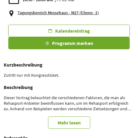
Tagungsbereich Messehaus - M27 (Ebene -1)
Kalendereintrag
Programm merken
Kurzbeschreibung
Zutritt nur mit Kongressticket.
Beschreibung
Dieser Vortrag beleuchtet die verschiedenen Faktoren, die man als
Rehasport-Anbieter beeinflussen kann, um im Rehasport erfolgreich
zu. Anhand von Beispielen werden verschiedene Zielsetzungen und
Strategien für Therapiepraxen und Gesundheitszentren vorgestellt.
Das Referentinnen-Duo betont dabei die Bedeutung klarer
Mehr lesen
Zielsetzungen für das Rehasport-Angebot, um strategisch kluge
Entscheidungen zu treffen im Hinblick beispielsweise auf Personal,
Ausstattung, Rehasport-Software oder zusätzliche
Referent/in