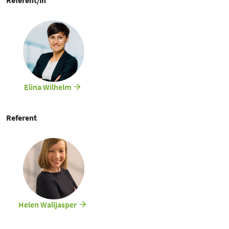
Selbstzahlerangebote. Es ist ein Unterschied ist, ob Rehasport nur im
kleinen Umfang angeboten wird oder ob Rehasport den Kern des
Unternehmens ausmachen soll.
Darüber hinaus wird auch die Frage behandelt, welche
Voraussetzungen erfüllt sein müssen, um Rehasport anbieten zu
können und welche Zertifizierungsverfahren möglich sind. Dabei wird
auch diskutiert, ob es sinnvoller ist, sich direkt einem Verband
anzuschließen oder mit einem Dienstleister zusammenzuarbeiten.
Elina Wilhelm
Referent
Helen Walljasper