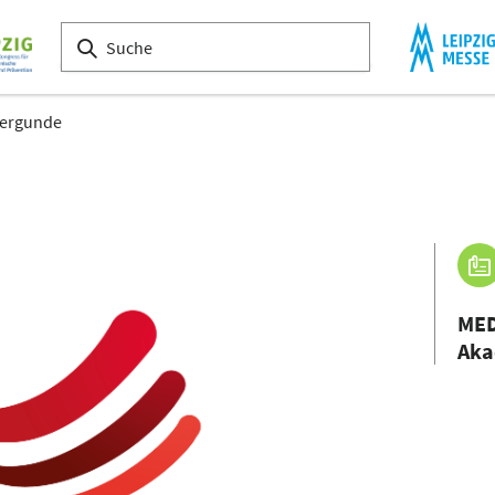
Bergunde
MED
Aka