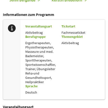
Jenni Bergunde
Kerstin Bredehorn
Informationen zum Programm
Veranstaltungsart
Ticketart
Aktivbeitrag
Fachmesseticket
Berufsgruppe
Themengebiet
Ergotherapeuten,
Aktivbeitrag
Physiotherapeuten,
Masseure und med.
Bademeister,
Sporttherapeuten,
Sportwissenschaftler,
Trainer, Übungsleiter
Reha-und
Gesundheitssport,
Heilpraktiker
Sprache
Deutsch
Veranstaltungsort