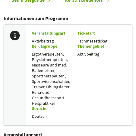
Jenni Bergunde
Kerstin Bredehorn
Informationen zum Programm
Veranstaltungsart
Ticketart
Aktivbeitrag
Fachmesseticket
Berufsgruppe
Themengebiet
Ergotherapeuten,
Aktivbeitrag
Physiotherapeuten,
Masseure und med.
Bademeister,
Sporttherapeuten,
Sportwissenschaftler,
Trainer, Übungsleiter
Reha-und
Gesundheitssport,
Heilpraktiker
Sprache
Deutsch
Veranstaltungsort