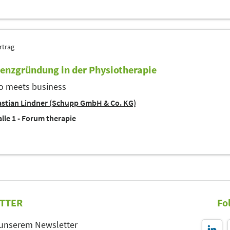
rtrag
tenzgründung in der Physiotherapie
o meets business
stian Lindner (Schupp GmbH & Co. KG)
lle 1 - Forum therapie
TTER
Fo
 unserem Newsletter