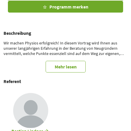
Programm merken
Beschreibung
Wir machen Physios erfolgreich! In diesem Vortrag wird Ihnen aus
unserer langjährigen Erfahrung in der Beratung von Neugründern
vermittelt, welche Punkte essenziell sind auf dem Weg zur eigenen,
erfolgreichen Praxis. Wie positioniere ich mich auf einem von immer
mehr Konkurrenz geprägtem Markt? Wie wirke ich bereits in der
Mehr lesen
Gründungsphase dem Fachkräftemangel entgegen? Wie schaffe ich
Struktur im Gründungsprozess? Welche Stolpersteine gibt es und wie
kann ich diese umgehen? Wie kann ich ein Fitnessstudio um eine
Referent
Physiotherapie erweitern? Ein spannender Vortrag aus der Praxis für
die Praxis. Wir freuen uns auf Sie!