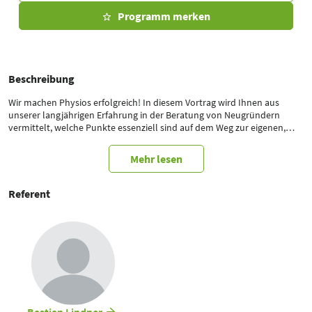
Programm merken
Beschreibung
Wir machen Physios erfolgreich! In diesem Vortrag wird Ihnen aus
unserer langjährigen Erfahrung in der Beratung von Neugründern
vermittelt, welche Punkte essenziell sind auf dem Weg zur eigenen,
erfolgreichen Praxis. Wie positioniere ich mich auf einem von immer
mehr Konkurrenz geprägtem Markt? Wie wirke ich bereits in der
Mehr lesen
Gründungsphase dem Fachkräftemangel entgegen? Wie schaffe ich
Struktur im Gründungsprozess? Welche Stolpersteine gibt es und wie
kann ich diese umgehen? Wie kann ich ein Fitnessstudio um eine
Referent
Physiotherapie erweitern? Ein spannender Vortrag aus der Praxis für
die Praxis. Wir freuen uns auf Sie!