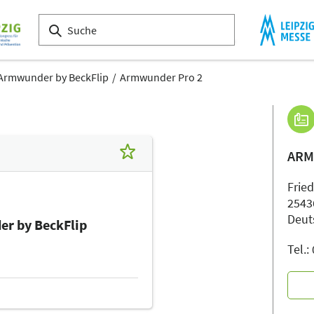
Armwunder by BeckFlip
Armwunder Pro 2
ARM
Fried
2543
Deut
r by BeckFlip
Tel.