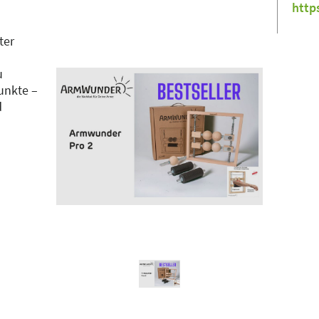
http
ter
u
unkte –
d