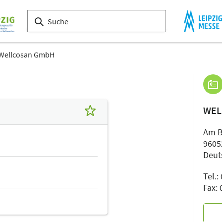
Wellcosan GmbH
WEL
Am B
9605
Deut
Tel.
Fax: