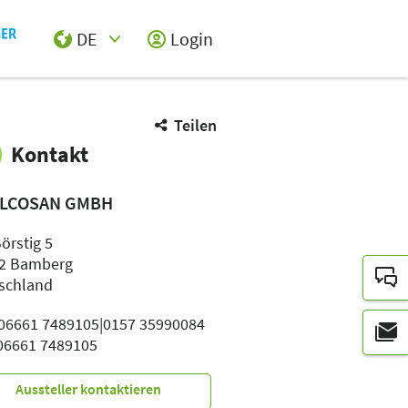
DE
Login
Select Input
Teilen
Kontakt
LCOSAN GMBH
örstig 5
2 Bamberg
schland
: 06661 7489105|0157 35990084
 06661 7489105
Aussteller kontaktieren