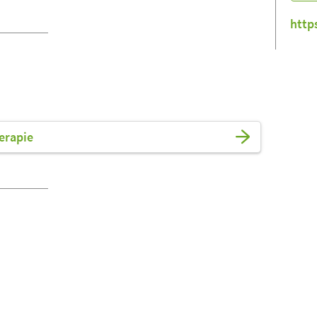
http
erapie