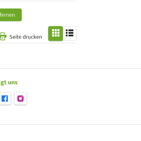
tfernen
Seite drucken
lgt uns