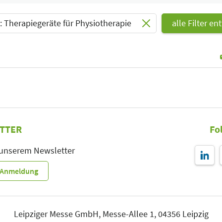
Select Input
 Therapiegeräte für Physiotherapie
alle Filter en
TTER
Fo
 unserem Newsletter
r-Anmeldung
Leipziger Messe GmbH, Messe-Allee 1, 04356 Leipzig