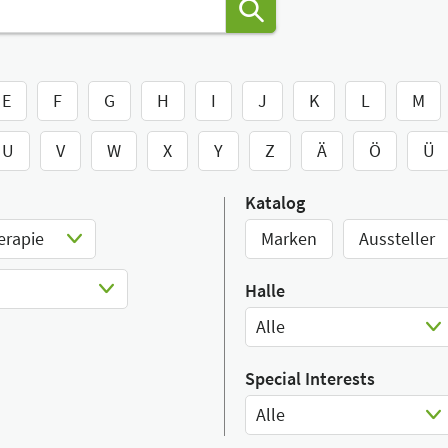
E
F
G
H
I
J
K
L
M
U
V
W
X
Y
Z
Ä
Ö
Ü
Katalog
erapie
Marken
Aussteller
Halle
Alle
Select Input
Special Interests
Alle