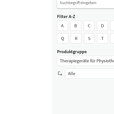
Filter A-Z
A
B
C
D
Q
R
S
T
Produktgruppe
Therapiegeräte für Physioth
Select Input
Alle
Select Input