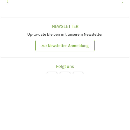
NEWSLETTER
Up-to-date bleiben mit unserem Newsletter
zur Newsletter-Anmeldung
Folgt uns
Leipziger Messe GmbH, Messe-Allee 1, 04356 Leipzig
Impressum
Datenschutz
Informationspflichten
Seite drucken
© Leipziger Messe 2024. Alle Rechte vorbehalten.