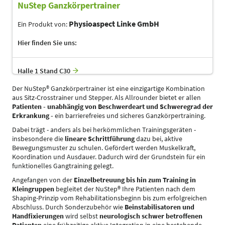
NuStep Ganzkörpertrainer
Physioaspect Linke GmbH
Ein Produkt von:
Hier finden Sie uns:
Halle 1 Stand C30
Der NuStep® Ganzkörpertrainer ist eine einzigartige Kombination
aus Sitz-Crosstrainer und Stepper. Als Allrounder bietet er allen
Patienten - unabhängig von Beschwerdeart und Schweregrad der
Erkrankung -
ein barrierefreies und sicheres Ganzkörpertraining.
Dabei trägt - anders als bei herkömmlichen Trainingsgeräten -
insbesondere die
lineare Schrittführung
dazu bei, aktive
Bewegungsmuster zu schulen. Gefördert werden Muskelkraft,
Koordination und Ausdauer. Dadurch wird der Grundstein für ein
funktionelles Gangtraining gelegt.
Angefangen von der
Einzelbetreuung bis hin zum Training in
Kleingruppen
begleitet der NuStep® Ihre Patienten nach dem
Shaping-Prinzip vom Rehabilitationsbeginn bis zum erfolgreichen
Abschluss. Durch Sonderzubehör wie
Beinstabilisatoren und
Handfixierungen
wird selbst
neurologisch
schwer betroffenen