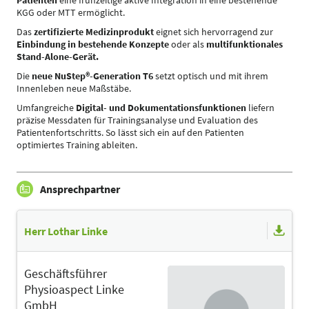
Patienten
eine frühzeitige aktive Integration in eine bestehende
KGG oder MTT ermöglicht.
Das
zertifizierte Medizinprodukt
eignet sich hervorragend zur
Einbindung in bestehende Konzepte
oder als
multifunktionales
Stand-Alone-Gerät.
Die
neue NuStep®-Generation T6
setzt optisch und mit ihrem
Innenleben neue Maßstäbe.
Umfangreiche
Digital- und Dokumentationsfunktionen
liefern
präzise Messdaten für Trainingsanalyse und Evaluation des
Patientenfortschritts. So lässt sich ein auf den Patienten
optimiertes Training ableiten.
Ansprechpartner
Herr Lothar Linke
Geschäftsführer
Physioaspect Linke
GmbH