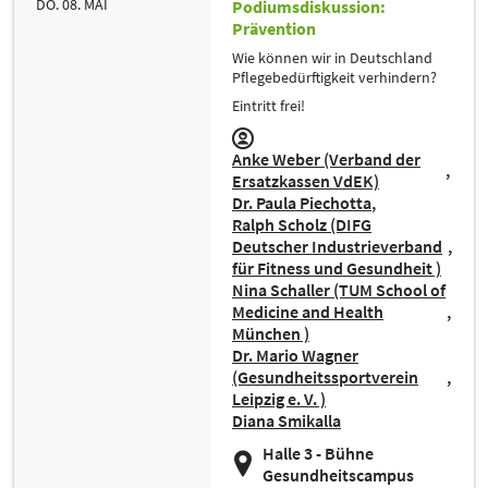
DO. 08. MAI
Podiumsdiskussion:
Prävention
Wie können wir in Deutschland
Pflegebedürftigkeit verhindern?
Eintritt frei!
Anke Weber (Verband der
Ersatzkassen VdEK)
Dr. Paula Piechotta
Ralph Scholz (DIFG
Deutscher Industrieverband
für Fitness und Gesundheit )
Nina Schaller (TUM School of
Medicine and Health
München )
Dr. Mario Wagner
(Gesundheitssportverein
Leipzig e. V. )
Diana Smikalla
Halle 3 - Bühne
Gesundheitscampus