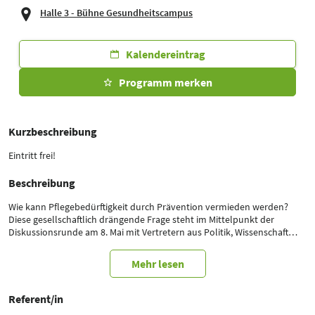
Halle 3 - Bühne Gesundheitscampus
Kalendereintrag
Programm merken
Kurzbeschreibung
Eintritt frei!
Beschreibung
Wie kann Pflegebedürftigkeit durch Prävention vermieden werden?
Diese gesellschaftlich drängende Frage steht im Mittelpunkt der
Diskussionsrunde am 8. Mai mit Vertretern aus Politik, Wissenschaft
und Gesundheitswesen. Im Fokus steht die Rolle von Bewegung als
präventive Maßnahme – und ihr Potenzial im Vergleich zu
Mehr lesen
medikamentösen Ansätzen.
Es diskutieren:
Referent/in
• Dr. Paula Piechotta, MdB (Bündnis 90/Die Grünen)