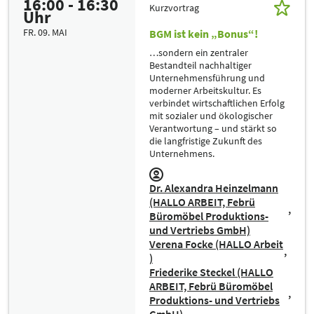
16:00 - 16:30
Kurzvortrag
Uhr
FR. 09. MAI
BGM ist kein „Bonus“!
…sondern ein zentraler
Bestandteil nachhaltiger
Unternehmensführung und
moderner Arbeitskultur. Es
verbindet wirtschaftlichen Erfolg
mit sozialer und ökologischer
Verantwortung – und stärkt so
die langfristige Zukunft des
Unternehmens.
Dr. Alexandra Heinzelmann
(HALLO ARBEIT, Febrü
Büromöbel Produktions-
und Vertriebs GmbH)
Verena Focke (HALLO Arbeit
)
Friederike Steckel (HALLO
ARBEIT, Febrü Büromöbel
Produktions- und Vertriebs