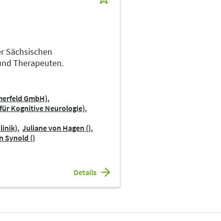
er Sächsischen
 und Therapeuten.
mmerfeld GmbH)
 für Kognitive Neurologie)
linik)
Juliane von Hagen ()
n Synold ()
Details