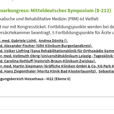
narkongress: Mitteldeutsches Symposium (S-212)
kalische und Rehabilitative Medizin (PRM) ist Vielfalt
tt nur mit Kongressticket. Fortbildungspunkte werden bei d
rsärztekammer beantragt. 5 Fortbildungspunkte für Ärzte
. med. Gabriele Lichti
Andrea Dönitz ()
d. Alexander Fischer (SRH Klinikum Burgenlandkreis)
d. Volker Liefring (Sana Rehabilitationsklinik für Orthopädie So
Dr. med. Hellmuth Obrig (Universitätsklinikum Leipzig - Tagesklinik
d. Carolina Rottluff (Heinrich-Braun-Klinikum Zwickau)
Dr. med. Martin Siepmann (Gräfliche Kliniken GmbH & Co. KG Park K
d. Hans Ziegenthaler (Moritz Klinik Bad Klosterlausnitz)
Sebastia
gungsbereich Messehaus - M22 (Ebene 0)