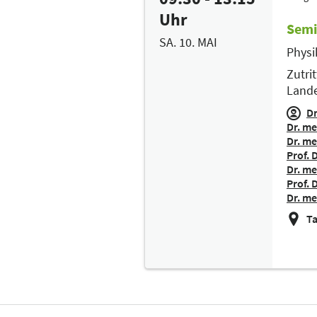
Uhr
Semi
SA. 10. MAI
Physi
Zutri
Lande
Dr
Dr. me
Dr. me
Prof. 
Dr. me
Prof. 
Dr. me
Ta