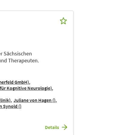
er Sächsischen
 und Therapeuten.
mmerfeld GmbH)
 für Kognitive Neurologie)
linik)
Juliane von Hagen ()
n Synold ()
Details