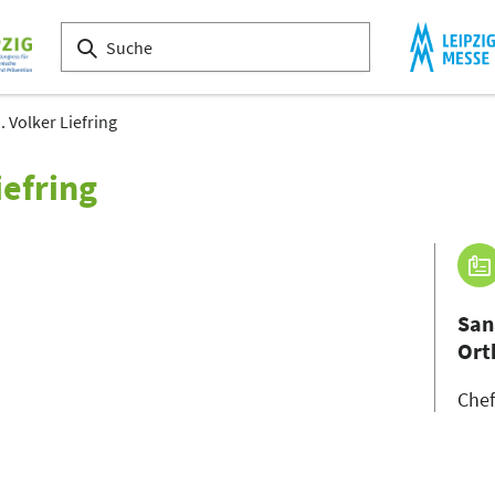
. Volker Liefring
iefring
San
Ort
Chef