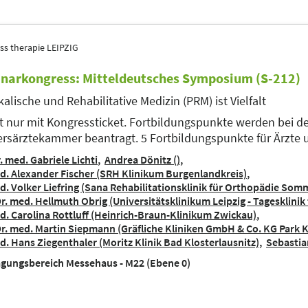
ss therapie LEIPZIG
narkongress: Mitteldeutsches Symposium (S-212)
kalische und Rehabilitative Medizin (PRM) ist Vielfalt
tt nur mit Kongressticket. Fortbildungspunkte werden bei d
rsärztekammer beantragt. 5 Fortbildungspunkte für Ärzte
. med. Gabriele Lichti
Andrea Dönitz ()
d. Alexander Fischer (SRH Klinikum Burgenlandkreis)
d. Volker Liefring (Sana Rehabilitationsklinik für Orthopädie So
Dr. med. Hellmuth Obrig (Universitätsklinikum Leipzig - Tagesklinik
d. Carolina Rottluff (Heinrich-Braun-Klinikum Zwickau)
Dr. med. Martin Siepmann (Gräfliche Kliniken GmbH & Co. KG Park K
d. Hans Ziegenthaler (Moritz Klinik Bad Klosterlausnitz)
Sebastia
gungsbereich Messehaus - M22 (Ebene 0)