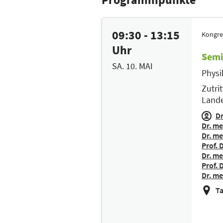
09:30 - 13:15
Kongre
Uhr
Semi
SA. 10. MAI
Physi
Zutri
Lande
Dr
Dr. me
Dr. me
Prof. 
Dr. me
Prof. 
Dr. me
Ta