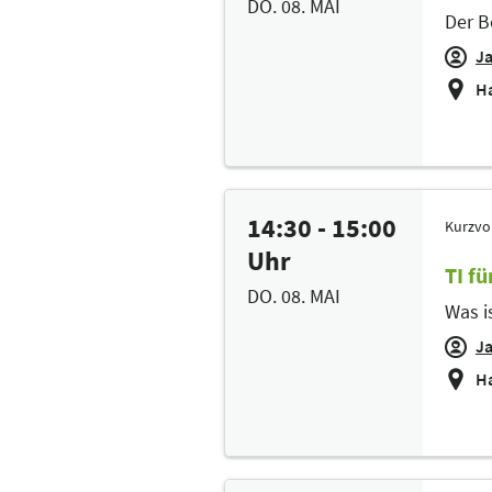
DO. 08. MAI
Der B
J
Ha
14:30 - 15:00
Kurzvo
Uhr
TI f
DO. 08. MAI
Was is
J
Ha