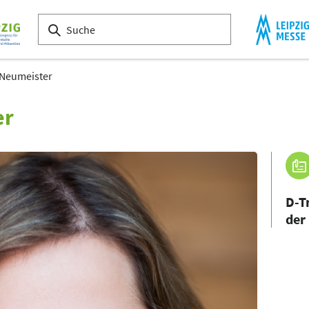
 Neumeister
er
D-T
der