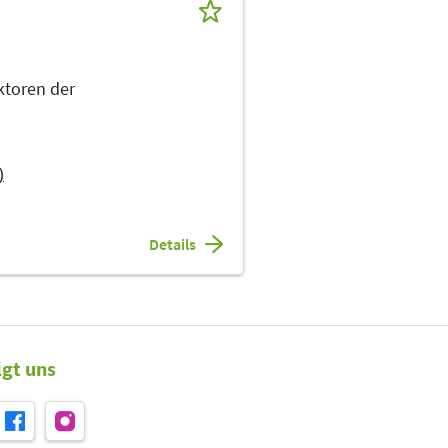
ktoren der
)
Details
lgt uns