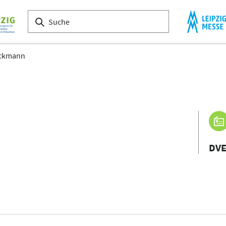
eckmann
DV