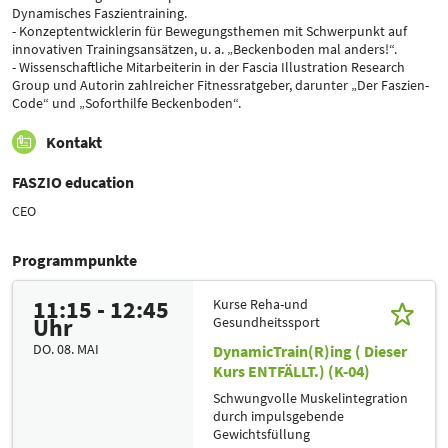
Dynamisches Faszientraining.
- Konzeptentwicklerin für Bewegungsthemen mit Schwerpunkt auf
innovativen Trainingsansätzen, u. a. „Beckenboden mal anders!“.
- Wissenschaftliche Mitarbeiterin in der Fascia Illustration Research
Group und Autorin zahlreicher Fitnessratgeber, darunter „Der Faszien-
Code“ und „Soforthilfe Beckenboden“.
Kontakt
FASZIO education
CEO
Programmpunkte
11:15 - 12:45
Kurse Reha-und
Uhr
Gesundheitssport
DO. 08. MAI
DynamicTrain(R)ing ( Dieser
Kurs ENTFÄLLT.) (K-04)
Schwungvolle Muskelintegration
durch impulsgebende
Gewichtsfüllung