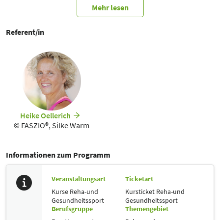
erklärbar gemacht werden. Erlebe dieses sichtverändernde Konzept
Mehr lesen
und unterstütze so ein gesundheitsorientiertes Training und einen
beschwerdefreien Alltag.
Referent/in
Heike Oellerich
© FASZIO®, Silke Warm
Informationen zum Programm
Veranstaltungsart
Ticketart
Kurse Reha-und
Kursticket Reha-und
Gesundheitssport
Gesundheitssport
Berufsgruppe
Themengebiet