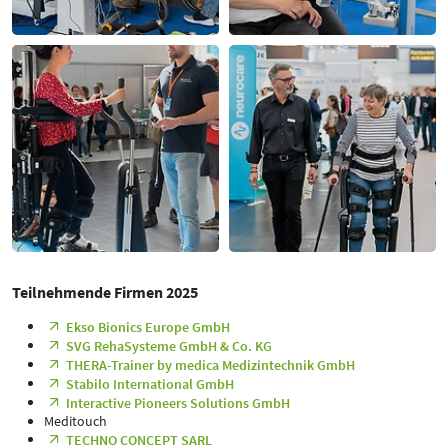
Teilnehmende Firmen 2025
Ekso Bionics Europe GmbH
SVG RehaSysteme GmbH & Co. KG
THERA-Trainer by medica Medizintechnik GmbH
Stabilo International GmbH
Interactive Pioneers Solutions GmbH
Meditouch
TECHNO CONCEPT SARL