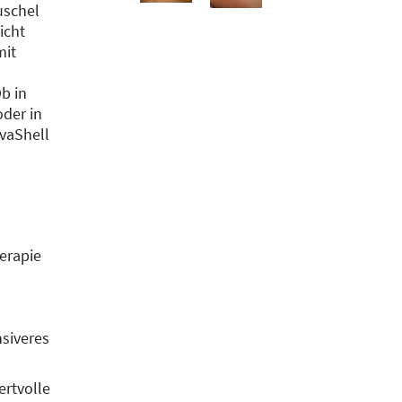
uschel
icht
mit
Ob in
oder in
avaShell
erapie
nsiveres
ertvolle