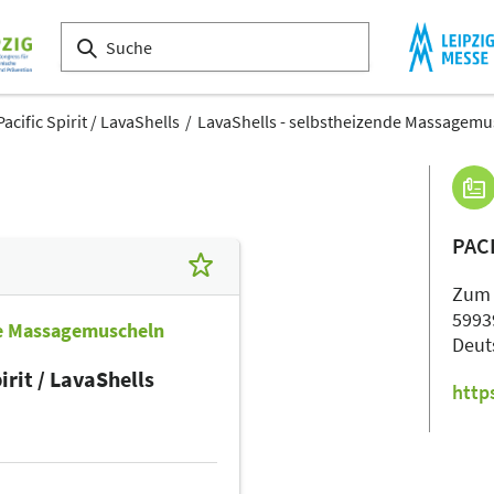
Pacific Spirit / LavaShells
LavaShells - selbstheizende Massagemu
PACI
Zum 
5993
de Massagemuscheln
Deut
irit / LavaShells
http