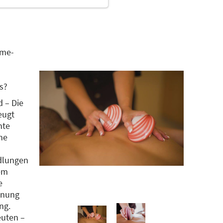
rme-
s?
 – Die
eugt
nte
ne
ndlungen
em
e
nnung
ng.
euten –