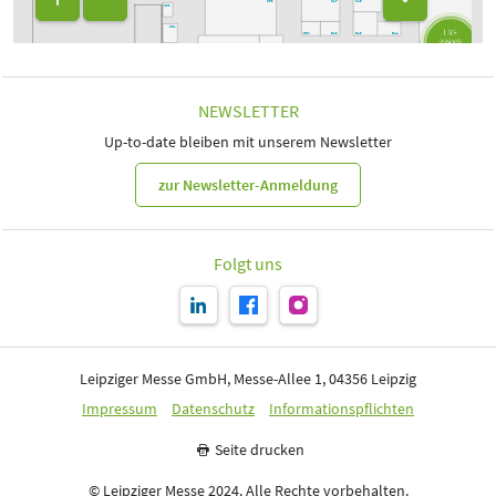
C53
C47
C45
C41
C63
C61
B50
B48
B46
B42
B51
B49
B43
CATERING
B47
B41
A52
A50
A48
A46
A42
A53
NEWSLETTER
CATERING
A51
A49
A45
A43
A47
A41
Up-to-date bleiben mit unserem Newsletter
zur Newsletter-Anmeldung
Folgt uns
Leipziger Messe GmbH, Messe-Allee 1, 04356 Leipzig
Impressum
Datenschutz
Informationspflichten
Seite drucken
© Leipziger Messe 2024. Alle Rechte vorbehalten.