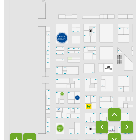
K54
K52
K50
K38
K34
K32
K30
K60
K44
K42
K40
K57
K51
K49
K37
K35
K29
K61
K47
K41
K45
K65
K39
K33
K55
K53
K43
I75
I50
I56
I54
I73
I48
I38
I32
I28
I46
I71
I58
I52
I69
I63
I49
I43
I61
I57
I55a
I55
I33
H70
I53
I51
I65
I59
H42
H68
H58
H62
H69
H60
H50
H38
H44
H64
H56
H54
H52
H67
H59
H63
H65
G28
G42
G44
G58
G62
G31
G29
G37
G51
G43
G61
G47
F42
F58
F56
F54
F52
F60
F44
MAFO
F63
F50
F38
F34
F30
F28
F46
F40
F55
F61
F51
F47
F45
F39
F37
F31
F29
E64
E62
E58
E56
E60
E36
E32
E28
E26
E46
E40
E48
E57
E55
E53
D69
D67
E45
E39
E37
E31
E47
D56
D52
D62
D60
D30
D44
D40
D50
D28
D46
D63
D53
C68
D51
D45
D37
D31
D29
D47
C66
C54
C52
C50
C48
C46
C38
C36
C34
C30