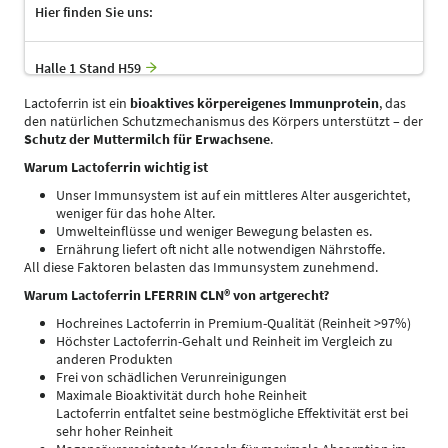
Hier finden Sie uns:
Halle 1 Stand H59
Lactoferrin ist ein
bioaktives körpereigenes Immun­protein
, das
den natürlichen Schutzmechanismus des Körpers unterstützt – der
Schutz der Muttermilch für Erwachsene
.
Warum Lactoferrin wichtig ist
Unser Immunsystem ist auf ein mittleres Alter ausgerichtet,
weniger für das
hohe Alter.
Umwelteinflüsse und weniger Bewegung belasten es.
Ernährung liefert oft nicht alle notwendigen Nährstoffe.
All diese Faktoren belasten das Immunsystem zunehmend.
Warum Lactoferrin LFERRIN CLN® von artgerecht?
Hochreines Lactoferrin in Premium-Qualität (Reinheit >97%)
Höchster Lactoferrin-Gehalt und Reinheit im Vergleich zu
anderen Produkten
Frei von schädlichen Verunreinigungen
Maximale Bioaktivität durch hohe Reinheit
Lactoferrin entfaltet seine bestmögliche Effektivität erst bei
sehr hoher Reinheit