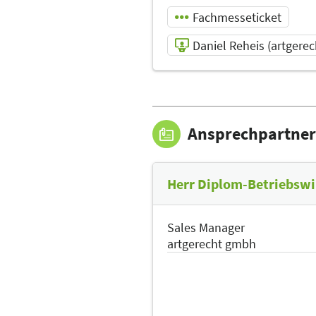
Fachmesseticket
Daniel Reheis (artgere
10.05.2025 | 10:30 -
11:00
Daniel Reheis
Ansprechpartner
(artgerecht
gmbh)
Referent
Herr Diplom-Betriebswir
Sprache
Sales Manager
Deutsch
artgerecht gmbh