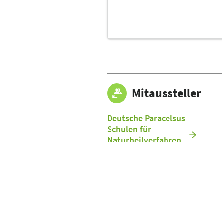
Mitaussteller
Deutsche Paracelsus
Schulen für
Naturheilverfahren
GmbH
Pastor-Klein-Str. 17 e
56073 Koblenz
Deutschland
Tel.: 08143 2419144