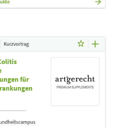
ukte
Kurzvortrag
olitis
e
sungen für
rkrankungen
sundheitscampus