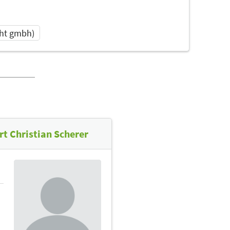
cht gmbh)
t Christian Scherer
Themen
Ergotherapeuten |
Heilpraktiker |
Physiotherapeuten |
Sporttherapeuten |
Sportwissenschaftler
| Trainer,