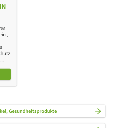
IN
ves
in ,
s
chutz
..
ikel, Gesundheitsprodukte