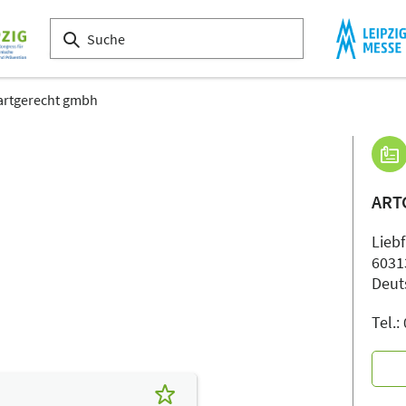
artgerecht gmbh
ART
Lieb
6031
Deut
Tel.