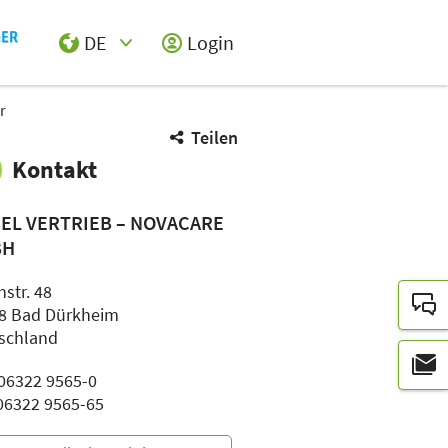
DE
Login
Select Input
r
Teilen
Kontakt
SEL VERTRIEB – NOVACARE
BH
str. 48
8 Bad Dürkheim
schland
 06322 9565-0
 06322 9565-65