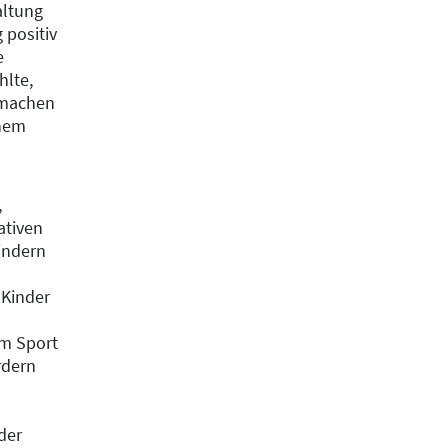
altung
positiv
e
hlte,
 machen
inem
,
ativen
indern
 Kinder
im Sport
rdern
der