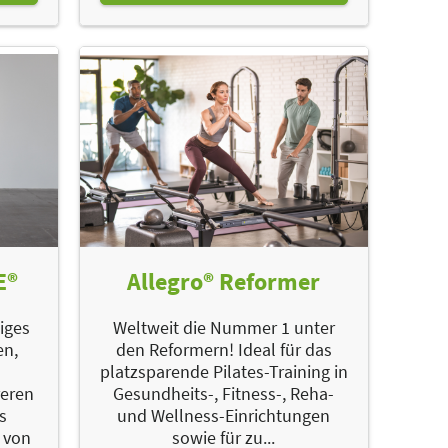
E®
Allegro® Reformer
tiges
Weltweit die Nummer 1 unter
en,
den Reformern! Ideal für das
platzsparende Pilates-Training in
eren
Gesundheits-, Fitness-, Reha-
s
und Wellness-Einrichtungen
 von
sowie für zu...