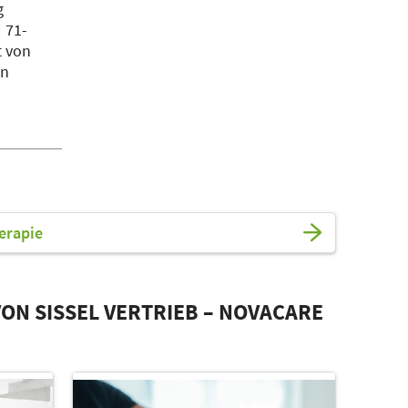
g
 71-
t von
on
erapie
ON SISSEL VERTRIEB – NOVACARE