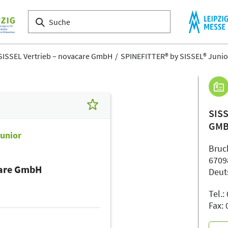
SISSEL Vertrieb – novacare GmbH
SPINEFITTER® by SISSEL® Junio
SIS
GM
unior
Bruch
6709
care GmbH
Deut
Tel.:
Fax: