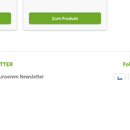
Zum Produkt
TTER
Fo
 unserem Newsletter
r-Anmeldung
Leipziger Messe GmbH, Messe-Allee 1, 04356 Leipzig
Impressum
Datenschutz
Informationspflichten