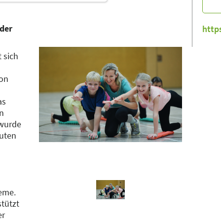
nder
http
 sich
von
as
en
 wurde
uten
eme.
tützt
er