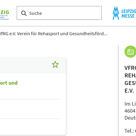
VfRG e.V. Verein für Rehasport und Gesundheitsförd...
VFR
REH
GES
port und
E.V.
Im Li
4604
Deut
Tel.