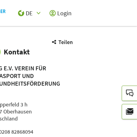
DE
Login
Select Input
Teilen
Kontakt
G E.V. VEREIN FÜR
ASPORT UND
UNDHEITSFÖRDERUNG
pperfeld 3 h
7 Oberhausen
schland
: 0208 82868094