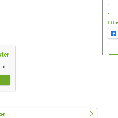
http
ster
pt...
gen