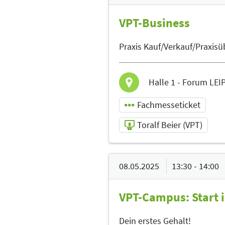
VPT-Business
Praxis Kauf/Verkauf/Praxis
Halle 1 - Forum LEI
Fachmesseticket
Toralf Beier (VPT)
08.05.2025 | 11:30 -
12:00
08.05.2025
13:30 - 14:00
Toralf Beier
VPT-Campus: Start 
(VPT)
Referent
Dein erstes Gehalt!