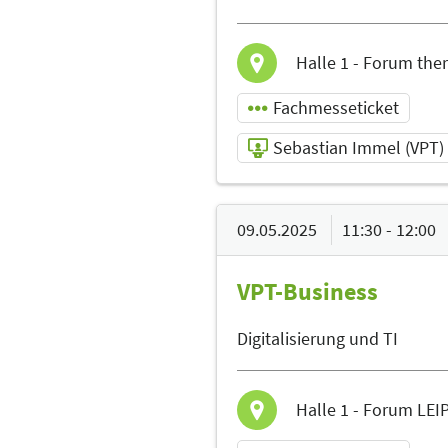
Sprache
Deutsch
Halle 1 - Forum the
Fachmesseticket
Sebastian Immel (VPT)
08.05.2025 | 13:30 -
14:00
09.05.2025
11:30 - 12:00
Sebastian
VPT-Business
Immel (VPT)
Referent
Digitalisierung und TI
Sprache
Deutsch
Halle 1 - Forum LEI