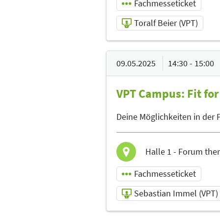
Fachmesseticket
Toralf Beier (VPT)
09.05.2025 | 11:30 -
12:00
09.05.2025
14:30 - 15:00
Toralf Beier
VPT Campus: Fit for
(VPT)
Referent
Deine Möglichkeiten in der 
Sprache
Deutsch
Halle 1 - Forum the
Fachmesseticket
Sebastian Immel (VPT)