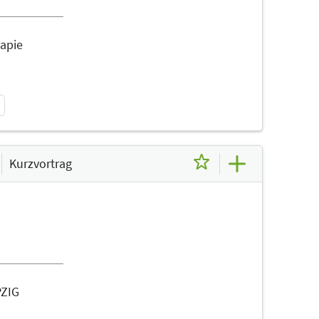
rapie
Kurzvortrag
PZIG