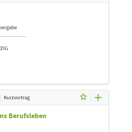
übergabe
PZIG
Kurzvortrag
ins Berufsleben