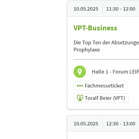
09.05.2025 | 14:30 -
15:00
10.05.2025
11:30 - 12:00
Sebastian
VPT-Business
Immel (VPT)
Referent
Die Top Ten der Absetzung
Sprache
Prophylaxe
Deutsch
Halle 1 - Forum LEI
Fachmesseticket
Toralf Beier (VPT)
10.05.2025 | 11:30 -
12:00
10.05.2025
12:30 - 13:00
Toralf Beier