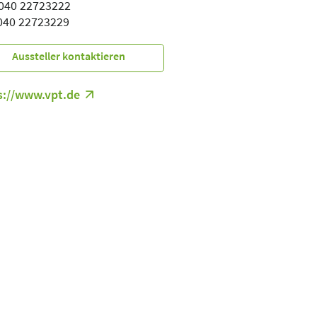
: 040 22723222
 040 22723229
Aussteller kontaktieren
s://www.vpt.de