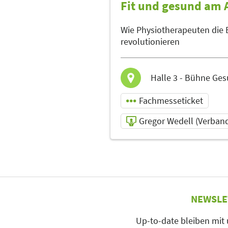
Fit und gesund am 
(VPT)
Referent
Wie Physiotherapeuten die 
Sprache
revolutionieren
Deutsch
Halle 3 - Bühne Ge
Fachmesseticket
Gregor Wedell (Verband 
10.05.2025 | 12:30 -
13:00
Gregor Wedell
(Verband für
NEWSLE
Physiotherapie
(VPT) e.V.)
Up-to-date bleiben mit