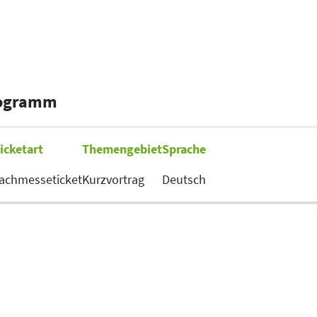
rogramm
icketart
Themengebiet
Sprache
achmesseticket
Kurzvortrag
Deutsch