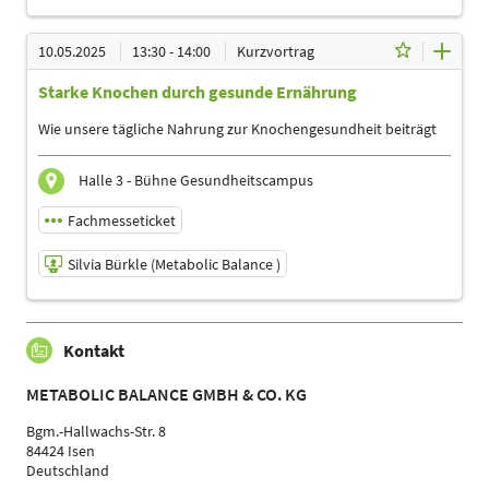
10.05.2025 | 11:00 - 11:30
10.05.2025
13:30 - 14:00
Kurzvortrag
Silvia Bürkle (Metabolic Balance )
Starke Knochen durch gesunde Ernährung
Referent/in
Sprache
Wie unsere tägliche Nahrung zur Knochengesundheit beiträgt
Deutsch
Themen
Halle 3 - Bühne Gesundheitscampus
Heilpraktiker | Physiotherapeuten | Sporttherapeuten |
Sportwissenschaftler | Trainer, Übungsleiter Reha-und
Fachmesseticket
Gesundheitssport | Ärzte
Silvia Bürkle (Metabolic Balance )
10.05.2025 | 13:30 - 14:00
Kontakt
Silvia Bürkle (Metabolic Balance )
Referent/in
METABOLIC BALANCE GMBH & CO. KG
Sprache
Deutsch
Bgm.-Hallwachs-Str. 8
84424 Isen
Themen
Deutschland
Heilpraktiker | Physiotherapeuten | Sporttherapeuten |