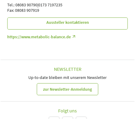
Sportwissenschaftler | Trainer, Übungsleiter Reha-und
Tel.: 08083 90790|0173 7197235
Gesundheitssport | Ärzte
Fax: 08083 907919
Aussteller kontaktieren
https://www.metabolic-balance.de
NEWSLETTER
Up-to-date bleiben mit unserem Newsletter
zur Newsletter-Anmeldung
Folgt uns